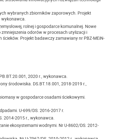
ch wybranych zbiorników zaporowych. Projekt
., wykonawca.
zemysłowej, rolnej i gospodarce komunalnej. Nowe
 zmniejszenia odorów w procesach utylizacji i
h ścieków. Projekt badawczy zamawiany nr PBZ-MEiN-
PB.BT.20.001, 2020 r., wykonawca.
rony środowiska. DS.BT.18.001, 2018-2019 r.,
a biomasy w gospodarce osadami ściekowymi.
odpadami. U-699/DS. 2016-2017 r.
. 2014-2015 r., wykonawca.
dzanie ekosystemami wodnymi. Nr U-8602/DS. 2012-
rodowiska. Nr U-7967/DS. 2010-2012 r., wykonawca.