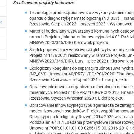
Zrealizowane projekty badawcze:
Technologia produkcji bionawozu z wykorzystaniem od
oparciu o diagnostykę nematologiczną (N3_057). Finans
Rzeszowie. Sierpień 2022 – styczeń 2023 r. Wykonawca
Materiał budowlany wytwarzany z komunalnych osadów 
ramach Projektu „Inkubator Innowacyjności 4.0”. Paździe
MNiSW/2020/346/DIR) Kierownik projektu.
Środek poprawiający właściwości gleb wytwarzany z od
Projekt nr 11/I/2021 realizowany w ramach Projektu „I
MNiSW/2020/346/DIR). Luty - lipiec 2022 r. Kierownik pr
Ekologiczny koagulant do separacji trudnousuwalnych 
(N2_063), Umowa nr 40/PRZ/1/DG/PCI/2020. Finansowan
Rzeszowie. Czerwiec – listopad 2021 r. Lider projektu.
Opracowanie nawozu organiczno-mineralnego na bazie
mineralnych. Projekt nr 08/PRZ/1/DG/PCI/2019. Finanso
Rzeszowie. Styczeń-wrzesień 2020 r. Lider projektu.
Opracowanie innowacyjnego typu zgarniacza ze zinte
modernizowanych osadników. Projekt współfinansowany
Operacyjnego Inteligentny Rozwój 2014-2020 w ramach D
Poddziałania 1.1.1 „Badania przemysłowe i prace rozwo
Umowa nr POIR.01.01.01-00-0286/15-00. 2016-2018 r. 
w dziedzinie inżynieria środowiska i specjalizacji w zak