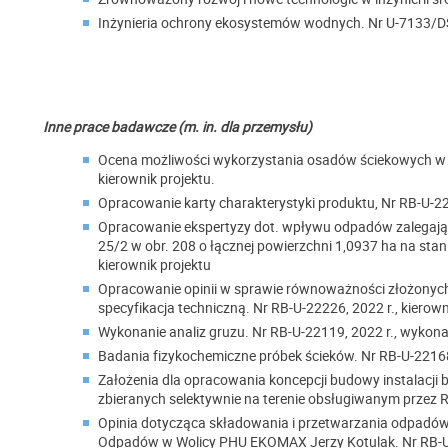
Inżynieria ochrony ekosystemów wodnych. Nr U-7133/D
Inne prace badawcze (m. in. dla przemysłu)
Ocena możliwości wykorzystania osadów ściekowych w c
kierownik projektu.
Opracowanie karty charakterystyki produktu, Nr RB-U-222
Opracowanie ekspertyzy dot. wpływu odpadów zalegający
25/2 w obr. 208 o łącznej powierzchni 1,0937 ha na stan
kierownik projektu
Opracowanie opinii w sprawie równoważności złożonyc
specyfikacja techniczną. Nr RB-U-22226, 2022 r., kierown
Wykonanie analiz gruzu. Nr RB-U-22119, 2022 r., wyko
Badania fizykochemiczne próbek ścieków. Nr RB-U-22168,
Założenia dla opracowania koncepcji budowy instalacji
zbieranych selektywnie na terenie obsługiwanym przez R
Opinia dotycząca składowania i przetwarzania odpad
Odpadów w Wolicy PHU EKOMAX Jerzy Kotulak. Nr RB-U-2