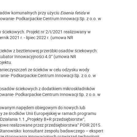
padów komunalnych przy użyciu
Eisenia fetida
w
owanie- Podkarpackie Centrum Innowacji Sp. z o.o. w
ściekowych. Projekt nr 2/I/2021 realizowany w
rnik 2021 r. - lipiec 2022 r. (umowa NR
cieków z beztlenowej przeróbki osadów ściekowych.
nkubator Innowacyjności 4.0” (umowa NR
ojektu.
zanieczyszczeń ze ścieków w celu odzysku wody
ie- Podkarpackie Centrum Innowacji Sp. z o.o. w
 osadów ściekowych z dodatkiem mikroskładników
wanie- Podkarpackie Centrum Innowacji Sp. z o.o. w
growanym napędem obiegowym do nowych lub
 ze środków Unii Europejskiej w ramach programu
ziałania 1.1 „Projekty B+R przedsiębiorstw”,
jowe realizowane przez przedsiębiorstwa” POIR 2015.
Stanowisko: konsultant zespołu badawczego – ekspert
resie stosowania innowacyjnych rozwiązań technologii