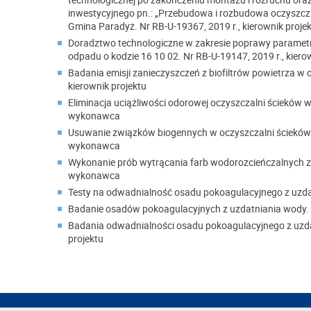
inwestycyjnego pn.: „Przebudowa i rozbudowa oczyszcza
Gmina Paradyż. Nr RB-U-19367, 2019 r., kierownik proje
Doradztwo technologiczne w zakresie poprawy parame
odpadu o kodzie 16 10 02. Nr RB-U-19147, 2019 r., kiero
Badania emisji zanieczyszczeń z biofiltrów powietrza w 
kierownik projektu
Eliminacja uciążliwości odorowej oczyszczalni ścieków w
wykonawca
Usuwanie związków biogennych w oczyszczalni ścieków 
wykonawca
Wykonanie prób wytrącania farb wodorozcieńczalnych ze
wykonawca
Testy na odwadnialność osadu pokoagulacyjnego z uzda
Badanie osadów pokoagulacyjnych z uzdatniania wody. N
Badania odwadnialności osadu pokoagulacyjnego z uzdat
projektu