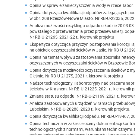
Opinia w sprawie zanieczyszczenia wody w rzece Tabor. N
Opinia dotycząca kwalifikacji odpadów zalegających pod 
w obr. 208 Rzeszów-Nowe Miasto. Nr RB-U-22035, 2022 r.
Analiza możliwości recyklingu odpadu o kodzie 20 03 03 
powstałego z przetwarzania przez przesiewanie tj. odpadu
Nr RB-U-21265, 2021-22 r., kierownik projektu
Ekspertyza dotycząca przyczyn postepowania korozji i s
na obiekcie oczyszczalni ścieków w Jaśle. Nr RB-U-21292,
Opinia na temat wpływu zastosowania zbiornika retenc
oczyszczonych w oczyszczalni ścieków w Brzozowie Bork
Opinia dotycząca możliwości oczyszczania ścieków z m
Oleśnie. Nr RB-U-21275, 2021 r. kierownik projektu
Nadzór technologiczny i laboratoryjny nad pracami nap
ścieków w Krasnem. Nr RB-U-21225, 2021 r., kierownik p
Zmiana statusu odpadu. Nr RB-U-21169, 2021 r., kierown
Analiza zastosowanych urządzeń w ramach przebudowy i
Lubelskim. Nr RB-U-20288, 2020 r., kierownik projektu.
Opinia dotycząca kwalifikacji odpadu. Nr RB-U-19467, 201
Opinia techniczna w zakresie oceny dokumentacji kontr
technologicznych z normami, warunkami technicznymi, s
technologicznej po zakończeniu montażu i rozruchu oraz