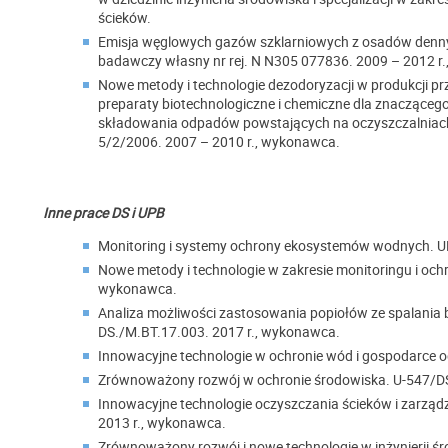
ścieków.
Emisja węglowych gazów szklarniowych z osadów denny
badawczy własny nr rej. N N305 077836. 2009 – 2012 r
Nowe metody i technologie dezodoryzacji w produkcji pr
preparaty biotechnologiczne i chemiczne dla znaczącego
składowania odpadów powstających na oczyszczalniac
5/2/2006. 2007 – 2010 r., wykonawca.
Inne prace DS i UPB
Monitoring i systemy ochrony ekosystemów wodnych. U
Nowe metody i technologie w zakresie monitoringu i och
wykonawca.
Analiza możliwości zastosowania popiołów ze spalani
DS./M.BT.17.003. 2017 r., wykonawca.
Innowacyjne technologie w ochronie wód i gospodarce 
Zrównoważony rozwój w ochronie środowiska. U-547/DS
Innowacyjne technologie oczyszczania ścieków i zarzą
2013 r., wykonawca.
Zrównoważony rozwój i nowe technologie w inżynierii ś