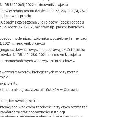
r RB-U-22063, 2022 r., kierownik projektu
powierzchnią terenu działek nr 20/2, 20/3, 20/4, 25/2
, kierownik projektu
„Odpady z czyszczenia ulic i placów” (części odpadu
 o kodzie 19 12 09 „minerały, np. piasek, kamienie).
posobu modernizacji zbiornika wydzielonej fermentacji
 2021 r., kierownik projektu
yjnego ścieków surowych na poprawę jakości ścieków
ówka. Nr RB-U-21280, 2021 r., kierownik projektu
yjni samochodowych w oczyszczalni ścieków w
rawczymi reaktorów biologicznych w oczyszczalni
rojektu
ik projektu.
 modernizacji oczyszczalni ścieków w Ostrowie
9 r., kierownik projektu.
aktowej pod względem zgodności przyjętych rozwiązań
tandardami oraz poprawności instalacji
 w okresie użytkowania obiektu w zakresie zadania