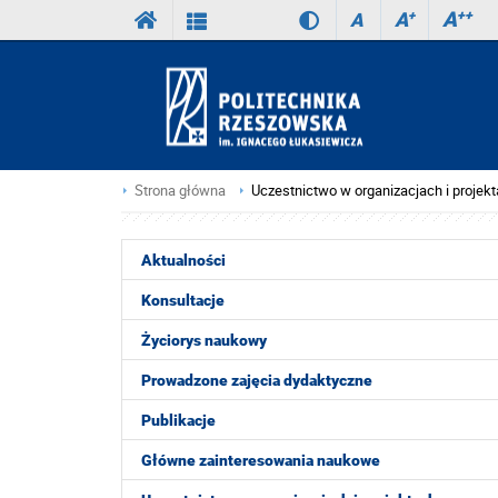
A
++
A
+
A
Strona główna
Uczestnictwo w organizacjach i projek
Aktualności
Konsultacje
Życiorys naukowy
Prowadzone zajęcia dydaktyczne
Publikacje
Główne zainteresowania naukowe