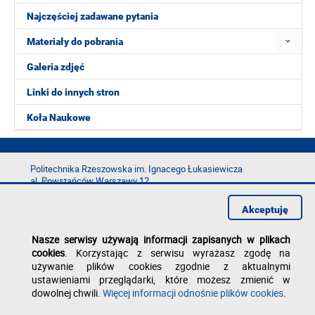
Najczęściej zadawane pytania
Materiały do pobrania
Galeria zdjęć
Linki do innych stron
Koła Naukowe
Politechnika Rzeszowska im. Ignacego Łukasiewicza
al. Powstańców Warszawy 12
35-029 Rzeszów
Akceptuję
tel.: +48 17 865 11 00
fax: +48 17 854 12 60
Nasze serwisy używają informacji zapisanych w plikach
e-mail:
kancelaria@prz.edu.pl
cookies
. Korzystając z serwisu wyrażasz zgodę na
Deklaracja dostępności
używanie plików cookies zgodnie z aktualnymi
Polityka prywatności
ustawieniami przeglądarki, które możesz zmienić w
Zgłoś błąd na stronie
dowolnej chwili.
Więcej informacji odnośnie plików cookies
.