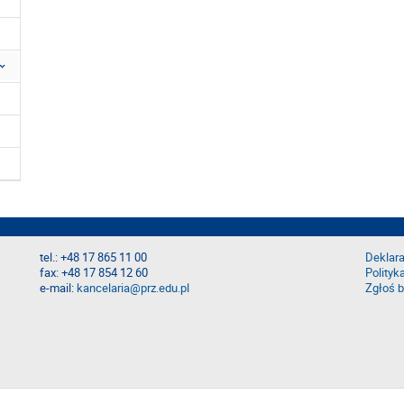
tel.: +48 17 865 11 00
Deklara
fax: +48 17 854 12 60
Polityk
e-mail:
kancelaria@prz.edu.pl
Zgłoś b