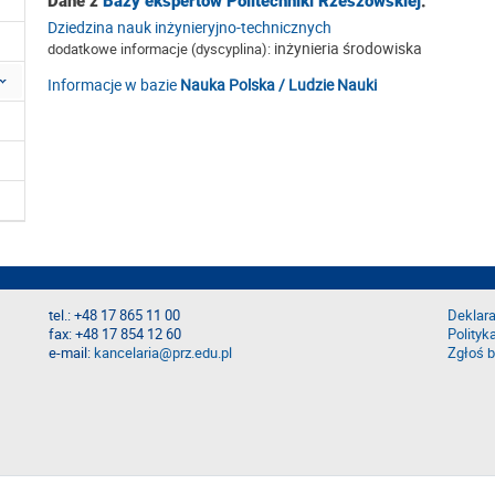
Dane z
Bazy ekspertów Politechniki Rzeszowskiej
:
Dziedzina nauk inżynieryjno-technicznych
inżynieria środowiska
dodatkowe informacje (dyscyplina):
Informacje w bazie
Nauka Polska / Ludzie Nauki
tel.: +48 17 865 11 00
Deklara
fax: +48 17 854 12 60
Polityk
e-mail:
kancelaria@prz.edu.pl
Zgłoś b