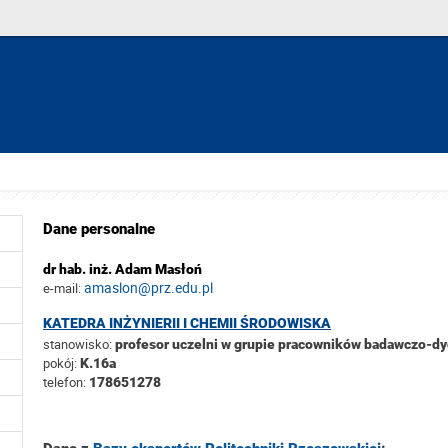
Dane personalne
dr hab. inż. Adam Masłoń
amaslon@prz.edu.pl
e-mail:
KATEDRA INŻYNIERII I CHEMII ŚRODOWISKA
stanowisko:
profesor uczelni w grupie pracowników badawczo-d
pokój:
K.16a
telefon:
178651278